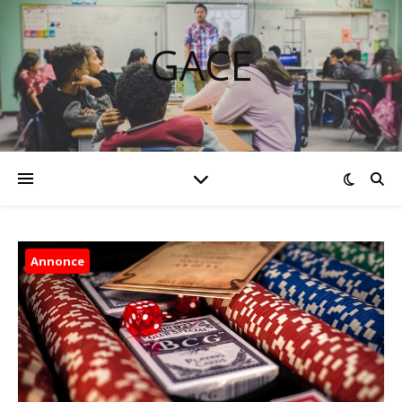
GACE
Annonce