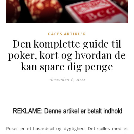
GACES ARTIKLER
Den komplette guide til
poker, kort og hvordan de
kan spare dig penge
december 6, 2022
Poker er et hasardspil og dygtighed. Det spilles med et