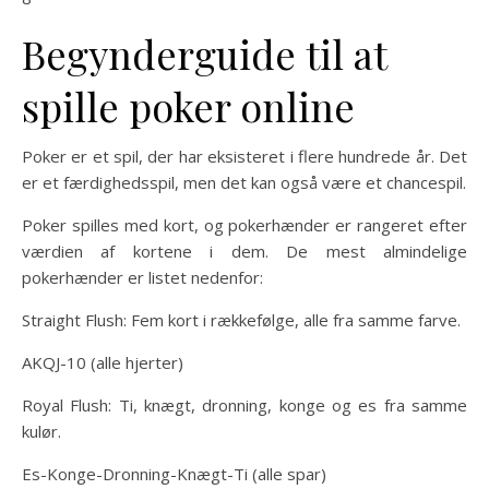
Begynderguide til at
spille poker online
Poker er et spil, der har eksisteret i flere hundrede år. Det
er et færdighedsspil, men det kan også være et chancespil.
Poker spilles med kort, og pokerhænder er rangeret efter
værdien af kortene i dem. De mest almindelige
pokerhænder er listet nedenfor:
Straight Flush: Fem kort i rækkefølge, alle fra samme farve.
AKQJ-10 (alle hjerter)
Royal Flush: Ti, knægt, dronning, konge og es fra samme
kulør.
Es-Konge-Dronning-Knægt-Ti (alle spar)