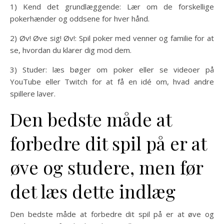
1) Kend det grundlæggende: Lær om de forskellige
pokerhænder og oddsene for hver hånd.
2) Øv! Øve sig! Øv!: Spil poker med venner og familie for at
se, hvordan du klarer dig mod dem.
3) Studer: læs bøger om poker eller se videoer på
YouTube eller Twitch for at få en idé om, hvad andre
spillere laver.
Den bedste måde at
forbedre dit spil på er at
øve og studere, men før
det læs dette indlæg
Den bedste måde at forbedre dit spil på er at øve og