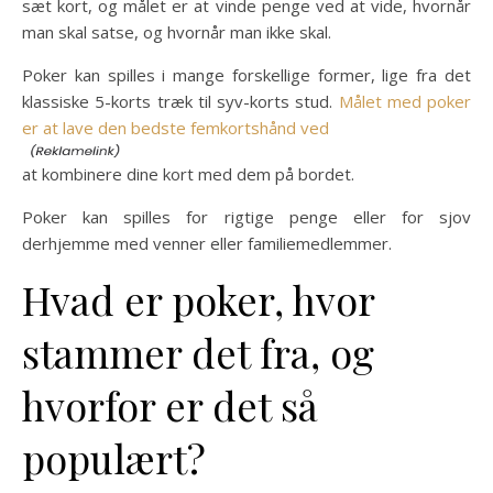
sæt kort, og målet er at vinde penge ved at vide, hvornår
man skal satse, og hvornår man ikke skal.
Poker kan spilles i mange forskellige former, lige fra det
klassiske 5-korts træk til syv-korts stud.
Målet med poker
er at lave den bedste femkortshånd ved
at kombinere dine kort med dem på bordet.
Poker kan spilles for rigtige penge eller for sjov
derhjemme med venner eller familiemedlemmer.
Hvad er poker, hvor
stammer det fra, og
hvorfor er det så
populært?