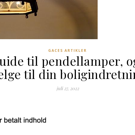
GACES ARTIKLER
ide til pendellamper, o
lge til din boligindretn
juli 27, 2022