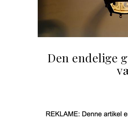
Den endelige gu
væ