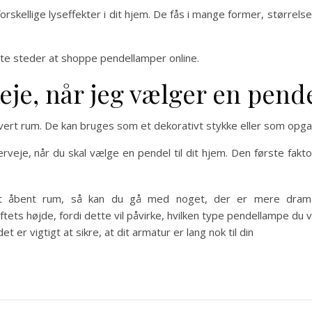
rskellige lyseffekter i dit hjem. De fås i mange former, størrels
dste steder at shoppe pendellamper online.
eje, når jeg vælger en pend
ethvert rum. De kan bruges som et dekorativt stykke eller som opg
rveje, når du skal vælge en pendel til dit hjem. Den første faktor
et åbent rum, så kan du gå med noget, der er mere dramati
ets højde, fordi dette vil påvirke, hvilken type pendellampe du 
 er vigtigt at sikre, at dit armatur er lang nok til din