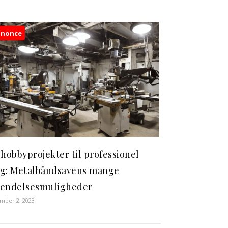
nnonce
 hobbyprojekter til professionel
g: Metalbåndsavens mange
endelsesmuligheder
mber 2, 2023