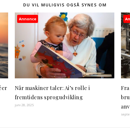
DU VIL MULIGVIS OGSÅ SYNES OM
Annonce
A
éer
Når maskiner taler: Ai’s rolle i
Fra
fremtidens sprogudvikling
bru
juni 28, 2025
anv
septe