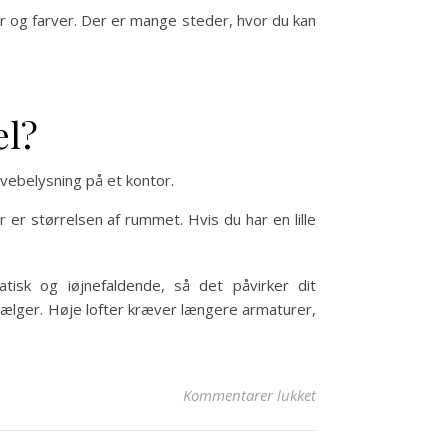
er og farver. Der er mange steder, hvor du kan
el?
avebelysning på et kontor.
 er størrelsen af rummet. Hvis du har en lille
sk og iøjnefaldende, så det påvirker dit
vælger. Høje lofter kræver længere armaturer,
til Den endelige gui
Kommentarer lukket