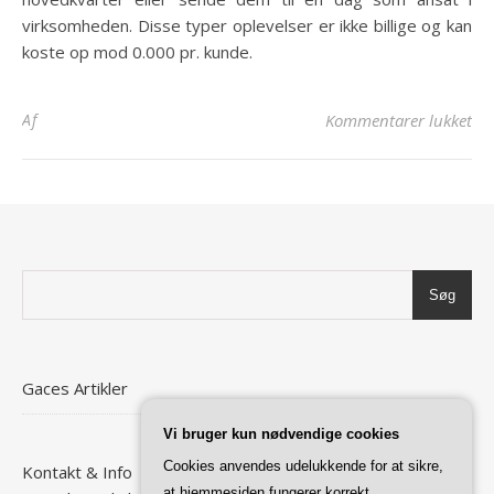
virksomheden. Disse typer oplevelser er ikke billige og kan
koste op mod 0.000 pr. kunde.
til
Af
Kommentarer lukket
Søg
Gaces Artikler
Vi bruger kun nødvendige cookies
Cookies anvendes udelukkende for at sikre,
Kontakt & Info
at hjemmesiden fungerer korrekt.