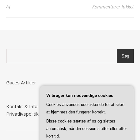
til
Af
Kommentarer lukket
Søg
Gaces Artikler
Vi bruger kun nødvendige cookies
Cookies anvendes udelukkende for at sikre,
Kontakt & Info
at hjemmesiden fungerer korrekt.
Privatlivspolitik
Disse cookies sættes af os og slettes
automatisk, når din session slutter eller efter
kort tid.