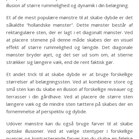
illusion af større rummelighed og dynamik i din belægning.
Et af de mest populære mønstre til at skabe dybde er det
såkaldte “hollandske mønster”. Dette mønster består af
rektangulære sten, der er lagt i et diagonalt mønster. Ved
at placere stenene på denne måde skabes der en visuel
effekt af større rummelighed og længde. Det diagonale
mønster bryder øjet, og det ser ud som om, at stierne
strækker sig længere væk, end de rent faktisk gør.
Et andet trick til at skabe dybde er at bruge forskellige
størrelser af belægningssten. Ved at kombinere store og
små sten kan du skabe en illusion af forskellige niveauer og
terrasser i din gårdhave. Ved at placere de større sten
længere væk og de mindre sten tættere på skabes der en
fornemmelse af perspektiv og dybde.
Udover mønstre kan du også bruge farver til at skabe
optiske illusioner. Ved at vælge stentyper i forskellige
nuancer og kontrasterende farver kan du skabe en følelse