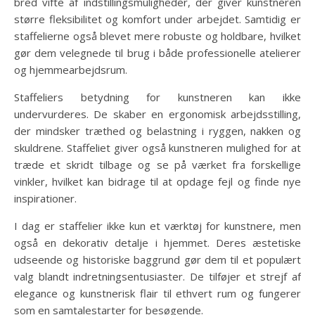
bred vifte af indstillingsmuligheder, der giver kunstneren
større fleksibilitet og komfort under arbejdet. Samtidig er
staffelierne også blevet mere robuste og holdbare, hvilket
gør dem velegnede til brug i både professionelle atelierer
og hjemmearbejdsrum.
Staffeliers betydning for kunstneren kan ikke
undervurderes. De skaber en ergonomisk arbejdsstilling,
der mindsker træthed og belastning i ryggen, nakken og
skuldrene. Staffeliet giver også kunstneren mulighed for at
træde et skridt tilbage og se på værket fra forskellige
vinkler, hvilket kan bidrage til at opdage fejl og finde nye
inspirationer.
I dag er staffelier ikke kun et værktøj for kunstnere, men
også en dekorativ detalje i hjemmet. Deres æstetiske
udseende og historiske baggrund gør dem til et populært
valg blandt indretningsentusiaster. De tilføjer et strejf af
elegance og kunstnerisk flair til ethvert rum og fungerer
som en samtalestarter for besøgende.