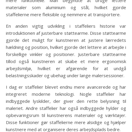
mere funktionelle. Man begyndte at bruge lettere
materialer som aluminium og stål, hvilket gjorde
staffelierne mere fleksible og nemmere at transportere.
En anden vigtig udvikling i staffeliers historie var
introduktionen af justerbare støttearme. Disse støttearme
gjorde det muligt for kunstneren at justere lærredets
hældning og position, hvilket gjorde det lettere at arbejde i
forskellige vinkler og positioner. Justerbare støttearme
tillod også kunstneren at skabe et mere ergonomisk
arbejdsmiljø, hvilket er afgørende for at undgå
belastningsskader og ubehag under lange malersessioner.
I dag er staffelier blevet endnu mere avancerede og har
integreret moderne teknologi. Nogle staffelier har
indbyggede lyskilder, der giver den rette belysning til
maleriet. Andre staffelier har også indbyggede hylder og
opbevaringsrum til kunstnerens materialer og værktøjer.
Disse funktioner gør staffelierne mere alsidige og hjælper
kunstnere med at organisere deres arbejdsplads bedre.