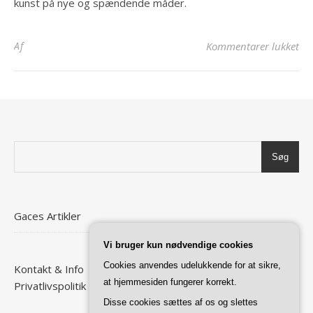
kunst på nye og spændende måder.
til
Af
Kommentarer lukket
Søg
Gaces Artikler
Vi bruger kun nødvendige cookies
Cookies anvendes udelukkende for at sikre,
Kontakt & Info
at hjemmesiden fungerer korrekt.
Privatlivspolitik
Disse cookies sættes af os og slettes