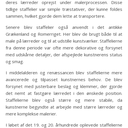
deres lærreder oprejst under malerprocessen. Disse
tidlige staffelier var simple træstativer, der kunne foldes
sammen, hvilket gjorde dem lette at transportere.
Senere blev staffelier også anvendt i det antikke
Grækenland og Romerriget. Her blev de brugt både til at
male på lærreder og til at udstille kunstværker. Staffelierne
fra denne periode var ofte mere dekorative og forsynet
med udskårne detaljer, der afspejlede kunstnerens status
og smag.
I middelalderen og renæssancen blev staffelierne mere
avancerede og tilpasset kunstnernes behov. De blev
forsynet med justerbare beslag og klemmer, der gjorde
det nemt at fastgøre lærredet i den ønskede position.
Staffelierne blev også større og mere stabile, da
kunstnerne begyndte at arbejde med større lærreder og
mere komplekse malerier.
I løbet af det 19. og 20. århundrede oplevede staffelierne