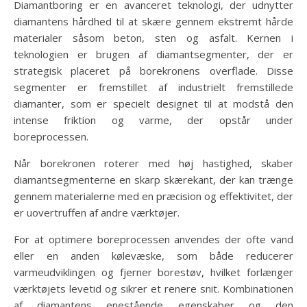
Diamantboring er en avanceret teknologi, der udnytter
diamantens hårdhed til at skære gennem ekstremt hårde
materialer såsom beton, sten og asfalt. Kernen i
teknologien er brugen af diamantsegmenter, der er
strategisk placeret på borekronens overflade. Disse
segmenter er fremstillet af industrielt fremstillede
diamanter, som er specielt designet til at modstå den
intense friktion og varme, der opstår under
boreprocessen.
Når borekronen roterer med høj hastighed, skaber
diamantsegmenterne en skarp skærekant, der kan trænge
gennem materialerne med en præcision og effektivitet, der
er uovertruffen af andre værktøjer.
For at optimere boreprocessen anvendes der ofte vand
eller en anden kølevæske, som både reducerer
varmeudviklingen og fjerner borestøv, hvilket forlænger
værktøjets levetid og sikrer et renere snit. Kombinationen
af diamantens enestående egenskaber og den