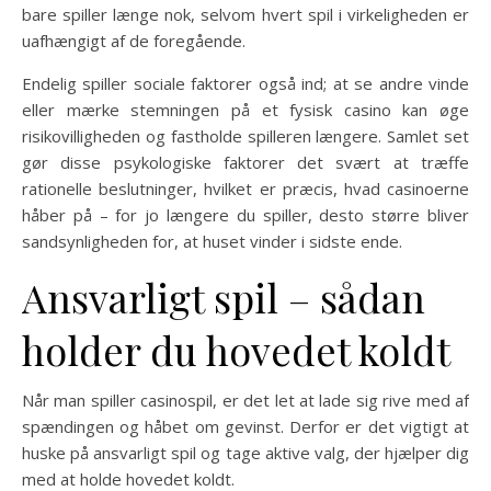
bare spiller længe nok, selvom hvert spil i virkeligheden er
uafhængigt af de foregående.
Endelig spiller sociale faktorer også ind; at se andre vinde
eller mærke stemningen på et fysisk casino kan øge
risikovilligheden og fastholde spilleren længere. Samlet set
gør disse psykologiske faktorer det svært at træffe
rationelle beslutninger, hvilket er præcis, hvad casinoerne
håber på – for jo længere du spiller, desto større bliver
sandsynligheden for, at huset vinder i sidste ende.
Ansvarligt spil – sådan
holder du hovedet koldt
Når man spiller casinospil, er det let at lade sig rive med af
spændingen og håbet om gevinst. Derfor er det vigtigt at
huske på ansvarligt spil og tage aktive valg, der hjælper dig
med at holde hovedet koldt.