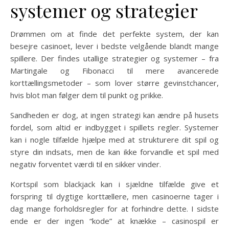
systemer og strategier
Drømmen om at finde det perfekte system, der kan
besejre casinoet, lever i bedste velgående blandt mange
spillere. Der findes utallige strategier og systemer – fra
Martingale og Fibonacci til mere avancerede
korttællingsmetoder – som lover større gevinstchancer,
hvis blot man følger dem til punkt og prikke.
Sandheden er dog, at ingen strategi kan ændre på husets
fordel, som altid er indbygget i spillets regler. Systemer
kan i nogle tilfælde hjælpe med at strukturere dit spil og
styre din indsats, men de kan ikke forvandle et spil med
negativ forventet værdi til en sikker vinder.
Kortspil som blackjack kan i sjældne tilfælde give et
forspring til dygtige korttællere, men casinoerne tager i
dag mange forholdsregler for at forhindre dette. I sidste
ende er der ingen “kode” at knække – casinospil er