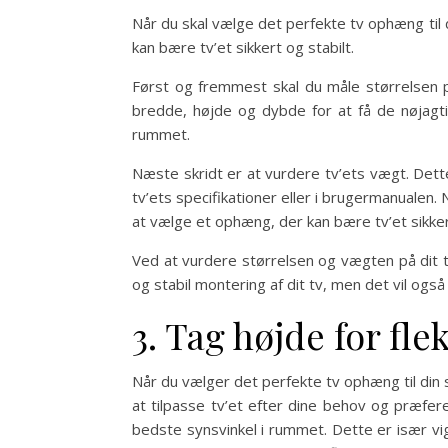
Når du skal vælge det perfekte tv ophæng til 
kan bære tv’et sikkert og stabilt.
Først og fremmest skal du måle størrelsen på
bredde, højde og dybde for at få de nøjagti
rummet.
Næste skridt er at vurdere tv’ets vægt. Dett
tv’ets specifikationer eller i brugermanualen
at vælge et ophæng, der kan bære tv’et sikkert
Ved at vurdere størrelsen og vægten på dit tv
og stabil montering af dit tv, men det vil også 
3. Tag højde for fle
Når du vælger det perfekte tv ophæng til din st
at tilpasse tv’et efter dine behov og præfere
bedste synsvinkel i rummet. Dette er især vigt