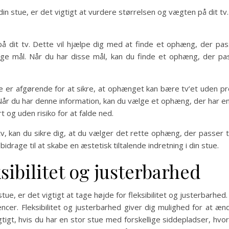
din stue, er det vigtigt at vurdere størrelsen og vægten på dit tv
 dit tv. Dette vil hjælpe dig med at finde et ophæng, der pass
ge mål. Når du har disse mål, kan du finde et ophæng, der passe
e er afgørende for at sikre, at ophænget kan bære tv’et uden pr
. Når du har denne information, kan du vælge et ophæng, der har e
 og uden risiko for at falde ned.
, kan du sikre dig, at du vælger det rette ophæng, der passer til 
bidrage til at skabe en æstetisk tiltalende indretning i din stue.
ksibilitet og justerbarhed
ue, er det vigtigt at tage højde for fleksibilitet og justerbarhed. 
ncer. Fleksibilitet og justerbarhed giver dig mulighed for at ænd
igt, hvis du har en stor stue med forskellige siddepladser, hvor fo