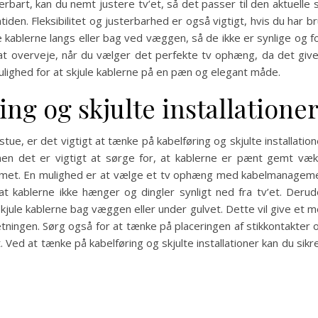
rbart, kan du nemt justere tv’et, så det passer til den aktuelle 
iden. Fleksibilitet og justerbarhed er også vigtigt, hvis du har brug
 kablerne langs eller bag ved væggen, så de ikke er synlige og f
r at overveje, når du vælger det perfekte tv ophæng, da det giver
ulighed for at skjule kablerne på en pæn og elegant måde.
ing og skjulte installatione
tue, er det vigtigt at tænke på kabelføring og skjulte installati
en det er vigtigt at sørge for, at kablerne er pænt gemt væk. D
ummet. En mulighed er at vælge et tv ophæng med kabelmanagemen
, at kablerne ikke hænger og dingler synligt ned fra tv’et. Der
kjule kablerne bag væggen eller under gulvet. Dette vil give et
retningen. Sørg også for at tænke på placeringen af stikkontakter o
et. Ved at tænke på kabelføring og skjulte installationer kan du sikr