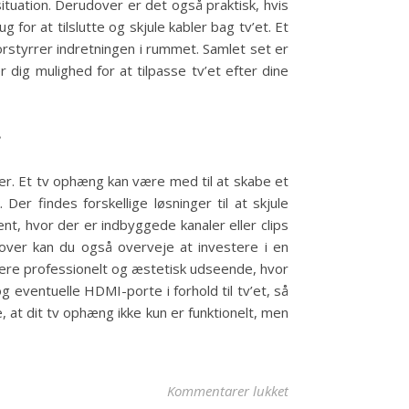
situation. Derudover er det også praktisk, hvis
 for at tilslutte og skjule kabler bag tv’et. Et
orstyrrer indretningen i rummet. Samlet set er
 dig mulighed for at tilpasse tv’et efter dine
r
oner. Et tv ophæng kan være med til at skabe et
er findes forskellige løsninger til at skjule
t, hvor der er indbyggede kanaler eller clips
udover kan du også overveje at investere i en
 mere professionelt og æstetisk udseende, hvor
g eventuelle HDMI-porte i forhold til tv’et, så
e, at dit tv ophæng ikke kun er funktionelt, men
til Sådan vælger du 
Kommentarer lukket