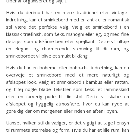
tilbehør organiseret og skjult.
Hvis du derimod har en mere traditionel eller vintage-
indretning, kan et sminkebord med en antik eller romantisk
stil være det perfekte valg. Vælg et sminkebord i en
klassisk træfinish, som f.eks. mahogni eller eg, og med fine
detaljer som udskårne ben eller spejlkant. Dette vil tilføje
en elegant og charmerende stemning til dit rum, og
sminkebordet vil blive et smukt blikfang.
Hvis du har en boheme eller boho-chic indretning, kan du
overveje et sminkebord med et mere naturligt og
afslappet look. Vælg et sminkebord i bambus eller rattan,
og tilføj nogle bløde tekstiler som f.eks. et lammeskind
eller en farverig pude til din stol. Dette vil skabe en
afslappet og hyggelig atmosfære, hvor du kan nyde at
gøre dig klar om morgenen eller inden en aften i byen.
Uanset hvilken stil du vælger, er det vigtigt at tage hensyn
til rummets størrelse og form. Hvis du har et lille rum, kan