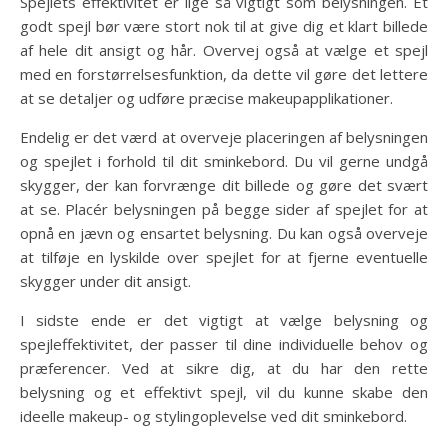
Spejlets effektivitet er lige så vigtigt som belysningen. Et
godt spejl bør være stort nok til at give dig et klart billede
af hele dit ansigt og hår. Overvej også at vælge et spejl
med en forstørrelsesfunktion, da dette vil gøre det lettere
at se detaljer og udføre præcise makeupapplikationer.
Endelig er det værd at overveje placeringen af ​​belysningen
og spejlet i forhold til dit sminkebord. Du vil gerne undgå
skygger, der kan forvrænge dit billede og gøre det svært
at se. Placér belysningen på begge sider af spejlet for at
opnå en jævn og ensartet belysning. Du kan også overveje
at tilføje en lyskilde over spejlet for at fjerne eventuelle
skygger under dit ansigt.
I sidste ende er det vigtigt at vælge belysning og
spejleffektivitet, der passer til dine individuelle behov og
præferencer. Ved at sikre dig, at du har den rette
belysning og et effektivt spejl, vil du kunne skabe den
ideelle makeup- og stylingoplevelse ved dit sminkebord.