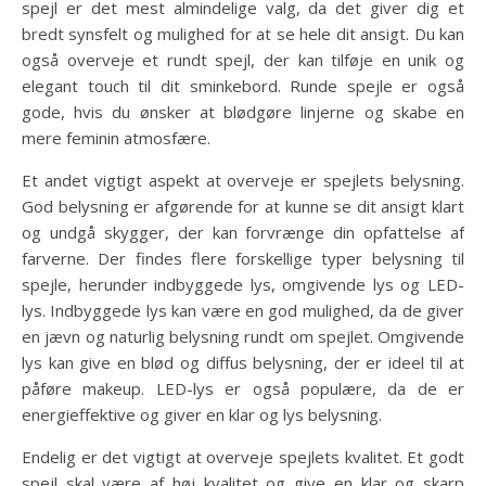
spejl er det mest almindelige valg, da det giver dig et
bredt synsfelt og mulighed for at se hele dit ansigt. Du kan
også overveje et rundt spejl, der kan tilføje en unik og
elegant touch til dit sminkebord. Runde spejle er også
gode, hvis du ønsker at blødgøre linjerne og skabe en
mere feminin atmosfære.
Et andet vigtigt aspekt at overveje er spejlets belysning.
God belysning er afgørende for at kunne se dit ansigt klart
og undgå skygger, der kan forvrænge din opfattelse af
farverne. Der findes flere forskellige typer belysning til
spejle, herunder indbyggede lys, omgivende lys og LED-
lys. Indbyggede lys kan være en god mulighed, da de giver
en jævn og naturlig belysning rundt om spejlet. Omgivende
lys kan give en blød og diffus belysning, der er ideel til at
påføre makeup. LED-lys er også populære, da de er
energieffektive og giver en klar og lys belysning.
Endelig er det vigtigt at overveje spejlets kvalitet. Et godt
spejl skal være af høj kvalitet og give en klar og skarp