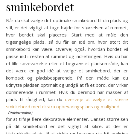
sminkebordet
Når du skal vælge det optimale sminkebord til din plads og
stil, er det vigtigt at tage højde for størrelsen af rummet,
hvor bordet skal placeres. Start med at måle den
tilgængelige plads, så du får en idé om, hvor stort dit
sminkebord kan være. Overvej også, hvordan bordet vil
passe ind i resten af rummet og indretningen. Hvis du har
et lille soveværelse eller et begrænset pladsområde, kan
det være en god idé at vælge et sminkebord, der er
kompakt og pladsbesparende. På den måde kan du
udnytte pladsen optimalt og undgå at få et bord, der virker
dominerende i rummet. Hvis du derimod har masser af
plads til rådighed, kan du
overveje at vælge et større
sminkebord med ekstra opbevaringsplads og mulighed
for at tilføje flere dekorative elementer. Uanset størrelsen
på dit sminkebord er det vigtigt at sikre, at der er
tilstrækkelig plads til at sidde og bevæge sig frit omkring