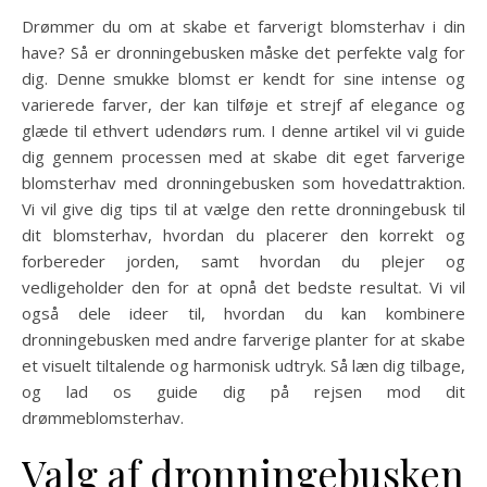
Drømmer du om at skabe et farverigt blomsterhav i din
have? Så er dronningebusken måske det perfekte valg for
dig. Denne smukke blomst er kendt for sine intense og
varierede farver, der kan tilføje et strejf af elegance og
glæde til ethvert udendørs rum. I denne artikel vil vi guide
dig gennem processen med at skabe dit eget farverige
blomsterhav med dronningebusken som hovedattraktion.
Vi vil give dig tips til at vælge den rette dronningebusk til
dit blomsterhav, hvordan du placerer den korrekt og
forbereder jorden, samt hvordan du plejer og
vedligeholder den for at opnå det bedste resultat. Vi vil
også dele ideer til, hvordan du kan kombinere
dronningebusken med andre farverige planter for at skabe
et visuelt tiltalende og harmonisk udtryk. Så læn dig tilbage,
og lad os guide dig på rejsen mod dit
drømmeblomsterhav.
Valg af dronningebusken