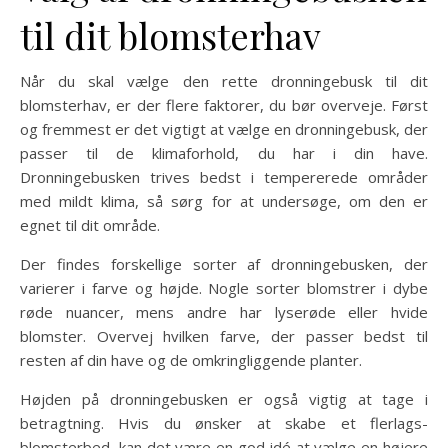
til dit blomsterhav
Når du skal vælge den rette dronningebusk til dit
blomsterhav, er der flere faktorer, du bør overveje. Først
og fremmest er det vigtigt at vælge en dronningebusk, der
passer til de klimaforhold, du har i din have.
Dronningebusken trives bedst i tempererede områder
med mildt klima, så sørg for at undersøge, om den er
egnet til dit område.
Der findes forskellige sorter af dronningebusken, der
varierer i farve og højde. Nogle sorter blomstrer i dybe
røde nuancer, mens andre har lyserøde eller hvide
blomster. Overvej hvilken farve, der passer bedst til
resten af din have og de omkringliggende planter.
Højden på dronningebusken er også vigtig at tage i
betragtning. Hvis du ønsker at skabe et flerlags-
blomsterbed, kan det være en god idé at vælge en højere