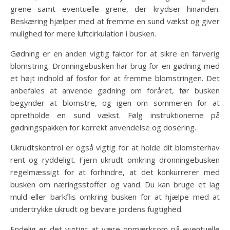
grene samt eventuelle grene, der krydser hinanden.
Beskæring hjælper med at fremme en sund vækst og giver
mulighed for mere luftcirkulation i busken.
Gødning er en anden vigtig faktor for at sikre en farverig
blomstring. Dronningebusken har brug for en gødning med
et højt indhold af fosfor for at fremme blomstringen. Det
anbefales at anvende gødning om foråret, før busken
begynder at blomstre, og igen om sommeren for at
opretholde en sund vækst. Følg instruktionerne på
gødningspakken for korrekt anvendelse og dosering.
Ukrudtskontrol er også vigtig for at holde dit blomsterhav
rent og ryddeligt. Fjern ukrudt omkring dronningebusken
regelmæssigt for at forhindre, at det konkurrerer med
busken om næringsstoffer og vand. Du kan bruge et lag
muld eller barkflis omkring busken for at hjælpe med at
undertrykke ukrudt og bevare jordens fugtighed.
Endelig er det vigtigt at være opmærksom på eventuelle