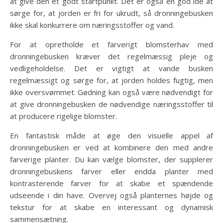
at give den et godt startpunkt. Det er også en god idé at
sørge for, at jorden er fri for ukrudt, så dronningebusken
ikke skal konkurrere om næringsstoffer og vand.
For at opretholde et farverigt blomsterhav med
dronningebusken kræver det regelmæssig pleje og
vedligeholdelse. Det er vigtigt at vande busken
regelmæssigt og sørge for, at jorden holdes fugtig, men
ikke oversvømmet. Gødning kan også være nødvendigt for
at give dronningebusken de nødvendige næringsstoffer til
at producere rigelige blomster.
En fantastisk måde at øge den visuelle appel af
dronningebusken er ved at kombinere den med andre
farverige planter. Du kan vælge blomster, der supplerer
dronningebuskens farver eller endda planter med
kontrasterende farver for at skabe et spændende
udseende i din have. Overvej også planternes højde og
tekstur for at skabe en interessant og dynamisk
sammensætning.