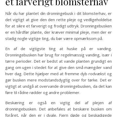
et farverigt blomsterhav
Når du har plantet din dronningebusk i dit blomsterhav, er
det vigtigt at give den den rette pleje og vedligeholdelse
for at sikre et farverigt og frodigt udtryk. Dronningebusken
er en hårdfør plante, der kræver minimal pleje, men der er
stadig nogle vigtige ting, du bør være opmærksom på.
En af de vigtigste ting at huske på er vanding.
Dronningebusken har brug for regelmæssig vanding, især i
tørre perioder. Det er bedst at vande planten grundigt en
gang om ugen i stedet for at give den små mængder vand
hver dag. Dette hjælper med at fremme dyb rodvækst og
gør busken mere modstandsdygtig over for tørke. Det er
vigtigt at undgå at overvande dronningebusken, da det kan
føre til rådne rødder og andre problemer.
Beskæring er også en vigtig del af plejen af
dronningebusken. Det anbefales at beskære busken om
foråret, når den er i dvale. Fjern døde og beskadigede