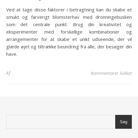
Ved at tage disse faktorer i betragtning kan du skabe et
smukt og farverigt blomsterhav med dronningebusken
som det centrale punkt. Brug din kreativitet og
eksperimenter med forskellige kombinationer og
arrangementer for at skabe et unikt udseende, der vil
glæde øjet og tiltrække beundring fra alle, der besøger din
have.
til
Af
Kommentarer lukket
Søg