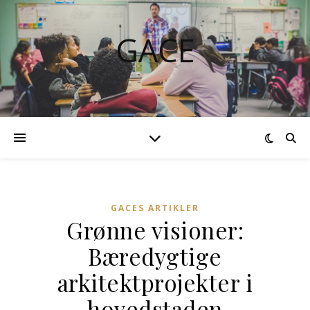
GACE
GACES ARTIKLER
Grønne visioner:
Bæredygtige
arkitektprojekter i
hovedstaden