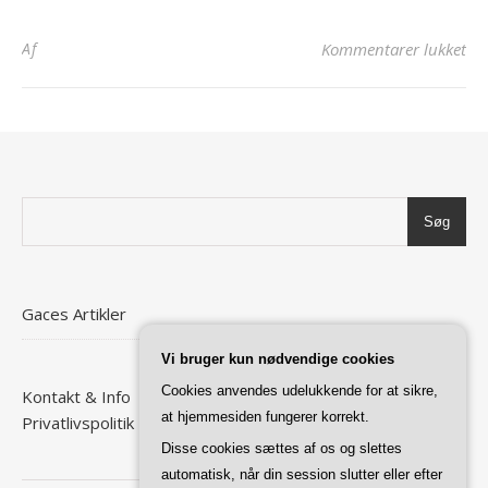
til
Af
Kommentarer lukket
Søg
Gaces Artikler
Vi bruger kun nødvendige cookies
Cookies anvendes udelukkende for at sikre,
Kontakt & Info
at hjemmesiden fungerer korrekt.
Privatlivspolitik
Disse cookies sættes af os og slettes
automatisk, når din session slutter eller efter