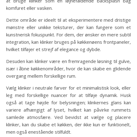
at bruge klinker som en iøjnefaldende backsplash bag
komfuret eller vasken.
Dette område er ideelt til at eksperimentere med dristige
mønstre eller unikke teksturer, der kan fungere som et
kunstnerisk fokuspunkt. For dem, der ønsker en mere subtil
integration, kan klinker bruges på køkkenøens frontpaneler,
hvilket tilføjer et strejf af elegance og dybde.
Desuden kan klinker være en fremragende løsning til gulve,
især i åbne køkkenområder, hvor de kan skabe en glidende
overgang mellem forskellige rum.
Vælg klinker i neutrale farver for et minimalistisk look, eller
leg med forskellige nuancer for at tilføje dynamik. Husk
også at tage højde for belysningen; klinkernes glans kan
variere afhængigt af lyset, hvilket kan påvirke rummets
samlede atmosfære. Ved bevidst at vælge og placere
klinker, kan du skabe et køkken, der ikke kun er funktionelt,
men også enestående stilfuldt.