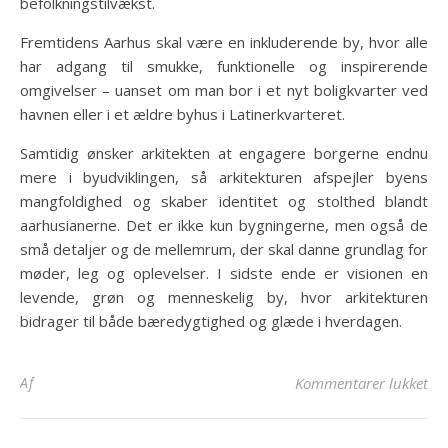
befolkningstilvækst.
Fremtidens Aarhus skal være en inkluderende by, hvor alle
har adgang til smukke, funktionelle og inspirerende
omgivelser – uanset om man bor i et nyt boligkvarter ved
havnen eller i et ældre byhus i Latinerkvarteret.
Samtidig ønsker arkitekten at engagere borgerne endnu
mere i byudviklingen, så arkitekturen afspejler byens
mangfoldighed og skaber identitet og stolthed blandt
aarhusianerne. Det er ikke kun bygningerne, men også de
små detaljer og de mellemrum, der skal danne grundlag for
møder, leg og oplevelser. I sidste ende er visionen en
levende, grøn og menneskelig by, hvor arkitekturen
bidrager til både bæredygtighed og glæde i hverdagen.
til
Af
Kommentarer lukket